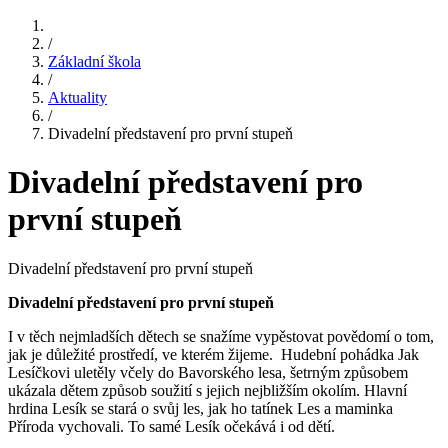
/
Základní škola
/
Aktuality
/
Divadelní představení pro první stupeň
Divadelní představení pro
první stupeň
Divadelní představení pro první stupeň
Divadelní představení pro první stupeň
I v těch nejmladších dětech se snažíme vypěstovat povědomí o tom,
jak je důležité prostředí, ve kterém žijeme. Hudební pohádka Jak
Lesíčkovi uletěly včely do Bavorského lesa, šetrným způsobem
ukázala dětem způsob soužití s jejich nejbližším okolím. Hlavní
hrdina Lesík se stará o svůj les, jak ho tatínek Les a maminka
Příroda vychovali. To samé Lesík očekává i od dětí.