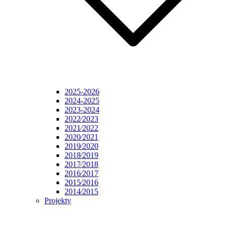
2025-2026
2024-2025
2023-2024
2022⁄2023
2021⁄2022
2020⁄2021
2019⁄2020
2018⁄2019
2017⁄2018
2016⁄2017
2015⁄2016
2014⁄2015
Projekty