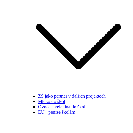
ZŠ jako partner v dalších projektech
Mléko do škol
Ovoce a zelenina do škol
EU - peníze školám