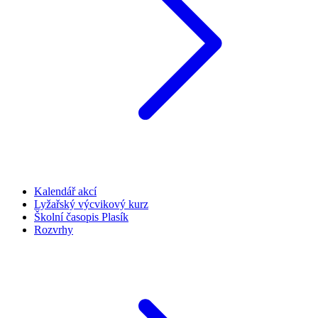
Kalendář akcí
Lyžařský výcvikový kurz
Školní časopis Plasík
Rozvrhy