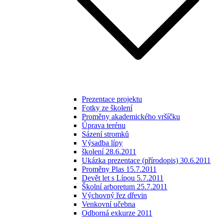
Prezentace projektu
Fotky ze školení
Proměny akademického vršíčku
Úprava terénu
Sázení stromků
Výsadba lípy
školení 28.6.2011
Ukázka prezentace (přírodopis) 30.6.2011
Proměny Plas 15.7.2011
Devět let s Lípou 5.7.2011
Školní arboretum 25.7.2011
Výchovný řez dřevin
Venkovní učebna
Odborná exkurze 2011