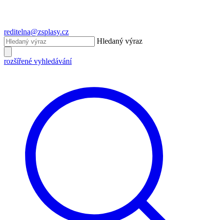
reditelna@zsplasy.cz
Hledaný výraz
rozšířené vyhledávání