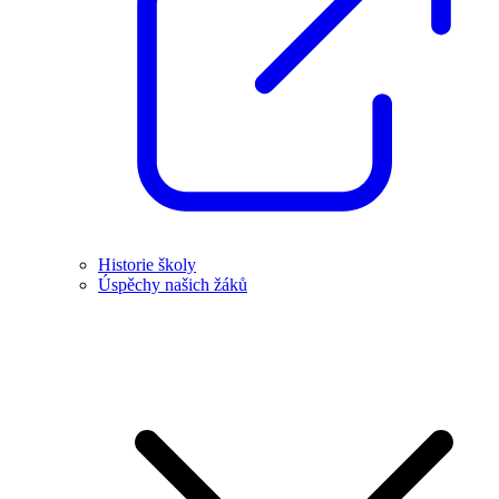
Historie školy
Úspěchy našich žáků