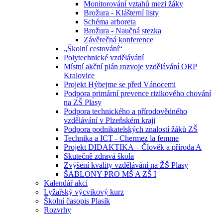
Monitorování vztahů mezi žáky
Brožura - Klášterní listy
Schéma arboreta
Brožura - Naučná stezka
Závěrečná konference
„Školní cestování“
Polytechnické vzdělávání
Místní akční plán rozvoje vzdělávání ORP
Kralovice
Projekt Hýbejme se před Vánocemi
Podpora primární prevence rizikového chování
na ZŠ Plasy
Podpora technického a přírodovědného
vzdělávání v Plzeňském kraji
Podpora podnikatelských znalostí žáků ZŠ
Technika a ICT - Chermez la femme
Projekt DIDAKTIKA – Člověk a příroda A
Skutečně zdravá škola
Zvýšení kvality vzdělávání na ŽŠ Plasy
ŠABLONY PRO MŠ A ZŠ I
Kalendář akcí
Lyžařský výcvikový kurz
Školní časopis Plasík
Rozvrhy