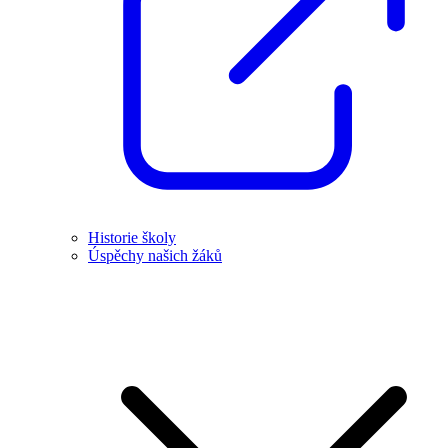
Historie školy
Úspěchy našich žáků