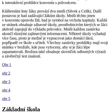
k interaktivní prohlídce konventu s průvodcem.
Klášterními listy žáky provází dva mniši (Silvek a Celík). Další
postavou je had zadávající žákům úkoly. Mniši těchto jmen
v konventu opravdu žili, had je symbol na vrcholu kapituly. Každá
ze stránek obsahuje zábavné úkoly, prostřednictvím kterých se žáci
aktivně zapojují do výkladu průvodce. Mniši každou zastávku
ukončí různými zajímavými informacemi. Některé úkoly vyžadují
více času, proto je možné je vypracovat jako domácí úkol,
popřípadě ve škole s učiteli. Všechny zastávky prohlídky mají svoji
stránku v brožuře, kde jsou vyfoceny, aby si je žáci lépe
zapamatovali. Brožura také obsahuje slovníček odborných výrazů
a závěrečný test znalostí.
Obr 1
obr 2
obr 3
obr 4
obr 5
Základní škola