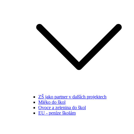
ZŠ jako partner v dalších projektech
Mléko do škol
Ovoce a zelenina do škol
EU - peníze školám