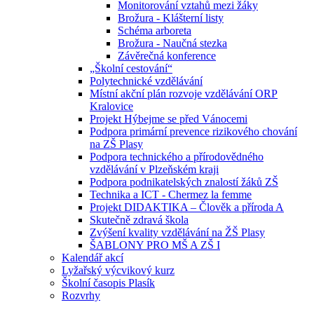
Monitorování vztahů mezi žáky
Brožura - Klášterní listy
Schéma arboreta
Brožura - Naučná stezka
Závěrečná konference
„Školní cestování“
Polytechnické vzdělávání
Místní akční plán rozvoje vzdělávání ORP
Kralovice
Projekt Hýbejme se před Vánocemi
Podpora primární prevence rizikového chování
na ZŠ Plasy
Podpora technického a přírodovědného
vzdělávání v Plzeňském kraji
Podpora podnikatelských znalostí žáků ZŠ
Technika a ICT - Chermez la femme
Projekt DIDAKTIKA – Člověk a příroda A
Skutečně zdravá škola
Zvýšení kvality vzdělávání na ŽŠ Plasy
ŠABLONY PRO MŠ A ZŠ I
Kalendář akcí
Lyžařský výcvikový kurz
Školní časopis Plasík
Rozvrhy