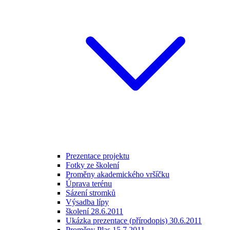
Prezentace projektu
Fotky ze školení
Proměny akademického vršíčku
Úprava terénu
Sázení stromků
Výsadba lípy
školení 28.6.2011
Ukázka prezentace (přírodopis) 30.6.2011
Proměny Plas 15.7.2011