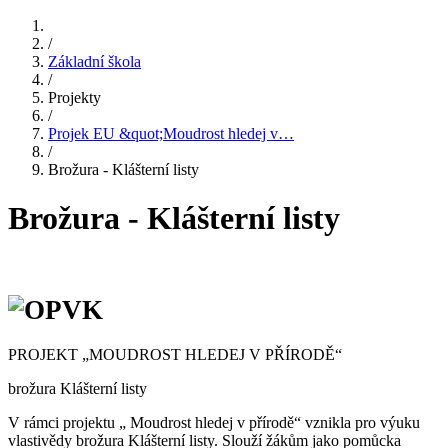
/
Základní škola
/
Projekty
/
Projek EU &quot;Moudrost hledej v…
/
Brožura - Klášterní listy
Brožura - Klášterní listy
PROJEKT „MOUDROST HLEDEJ V PŘÍRODĚ“
brožura Klášterní listy
V rámci projektu „ Moudrost hledej v přírodě“ vznikla pro výuku
vlastivědy brožura Klášterní listy. Slouží žákům jako pomůcka