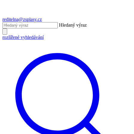
reditelna@zsplasy.cz
Hledaný výraz
rozšířené vyhledávání