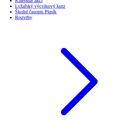
Kalendář akcí
Lyžařský výcvikový kurz
Školní časopis Plasík
Rozvrhy