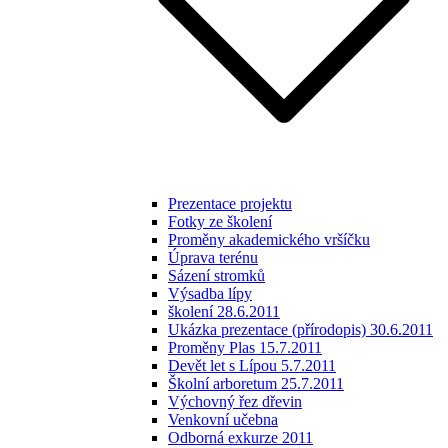
Prezentace projektu
Fotky ze školení
Proměny akademického vršíčku
Úprava terénu
Sázení stromků
Výsadba lípy
školení 28.6.2011
Ukázka prezentace (přírodopis) 30.6.2011
Proměny Plas 15.7.2011
Devět let s Lípou 5.7.2011
Školní arboretum 25.7.2011
Výchovný řez dřevin
Venkovní učebna
Odborná exkurze 2011