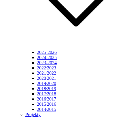
2025-2026
2024-2025
2023-2024
2022⁄2023
2021⁄2022
2020⁄2021
2019⁄2020
2018⁄2019
2017⁄2018
2016⁄2017
2015⁄2016
2014⁄2015
Projekty