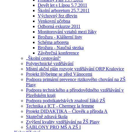
Devět let s Lípou 5.7.2011
Školní arboretum 25.7.2011
Výchovný řez dřevin
Venkovní učebna
Odborná exkurze 2011
Monitorování vztahů mezi žáky
Brožura - Klášterní listy
Schéma arboreta
Brožura - Naučná stezka
Závěrečná konference
„Školní cestování“
Polytechnické vzdělávání
Místní akční plán rozvoje vzdělávání ORP Kralovice
Projekt Hýbejme se před Vánocemi
Podpora primární prevence rizikového chování na ZŠ
Plasy
Podpora technického a přírodovědného vzdělávání v
Plzeňském kraji
Podpora podnikatelských znalostí žáků ZŠ
Technika a ICT - Chermez la femme
Projekt DIDAKTIKA – Člověk a příroda A
Skutečně zdravá škola
Zvýšení kvality vzdělávání na ŽŠ Plasy
ŠABLONY PRO MŠ A ZŠ I