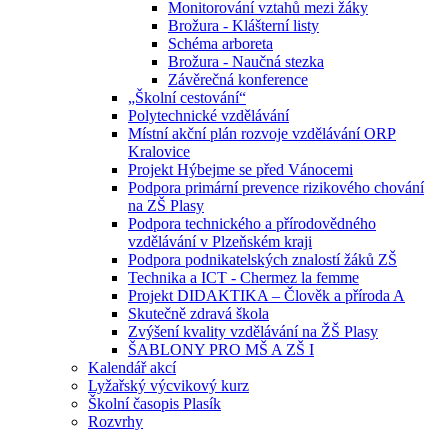
Monitorování vztahů mezi žáky
Brožura - Klášterní listy
Schéma arboreta
Brožura - Naučná stezka
Závěrečná konference
„Školní cestování“
Polytechnické vzdělávání
Místní akční plán rozvoje vzdělávání ORP
Kralovice
Projekt Hýbejme se před Vánocemi
Podpora primární prevence rizikového chování
na ZŠ Plasy
Podpora technického a přírodovědného
vzdělávání v Plzeňském kraji
Podpora podnikatelských znalostí žáků ZŠ
Technika a ICT - Chermez la femme
Projekt DIDAKTIKA – Člověk a příroda A
Skutečně zdravá škola
Zvýšení kvality vzdělávání na ŽŠ Plasy
ŠABLONY PRO MŠ A ZŠ I
Kalendář akcí
Lyžařský výcvikový kurz
Školní časopis Plasík
Rozvrhy