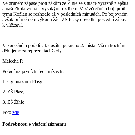
Ve druhém zápase proti žákům ze Žihle se situace výrazně zlepšila
a naše škola vyhrála vysokým rozdílem. V závěrečném boji proti
týmu Kožlan se rozhodlo až v posledních minutách. Po bojovném,
avšak průměrném výkonu žáci ZŠ Plasy dovedli i poslední zápas
k vítězství.
V konečném pořadí tak dosáhli pěkného 2. místa. Všem hochům
děkujeme za reprezentaci školy.
Malecha P.
Pořadí na prvních třech místech:
1. Gymnázium Plasy
2. ZŠ Plasy
3. ZŠ Žihle
Foto
zde
Podrobnosti o vložení záznamu