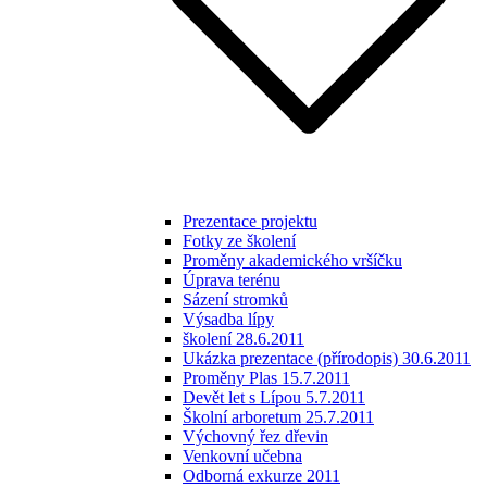
Prezentace projektu
Fotky ze školení
Proměny akademického vršíčku
Úprava terénu
Sázení stromků
Výsadba lípy
školení 28.6.2011
Ukázka prezentace (přírodopis) 30.6.2011
Proměny Plas 15.7.2011
Devět let s Lípou 5.7.2011
Školní arboretum 25.7.2011
Výchovný řez dřevin
Venkovní učebna
Odborná exkurze 2011