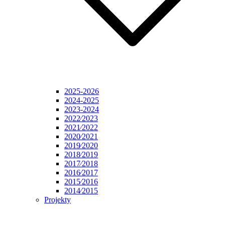
2025-2026
2024-2025
2023-2024
2022⁄2023
2021⁄2022
2020⁄2021
2019⁄2020
2018⁄2019
2017⁄2018
2016⁄2017
2015⁄2016
2014⁄2015
Projekty