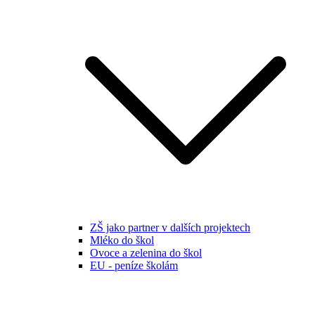
ZŠ jako partner v dalších projektech
Mléko do škol
Ovoce a zelenina do škol
EU - peníze školám