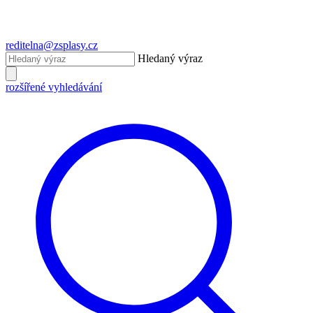
reditelna@zsplasy.cz
Hledaný výraz
rozšířené vyhledávání