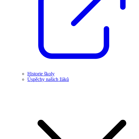
Historie školy
Úspěchy našich žáků