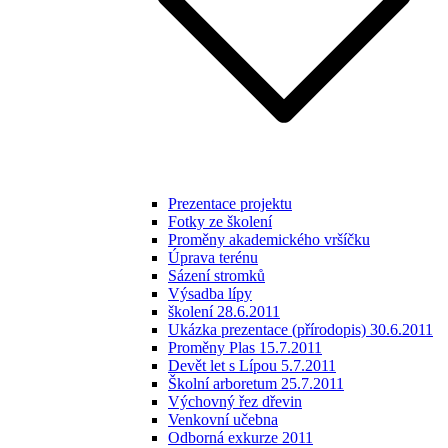
Prezentace projektu
Fotky ze školení
Proměny akademického vršíčku
Úprava terénu
Sázení stromků
Výsadba lípy
školení 28.6.2011
Ukázka prezentace (přírodopis) 30.6.2011
Proměny Plas 15.7.2011
Devět let s Lípou 5.7.2011
Školní arboretum 25.7.2011
Výchovný řez dřevin
Venkovní učebna
Odborná exkurze 2011