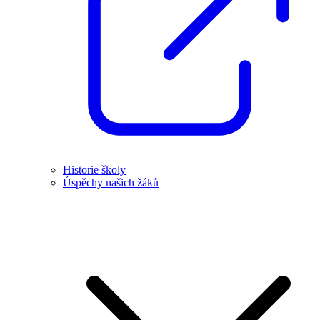
Historie školy
Úspěchy našich žáků