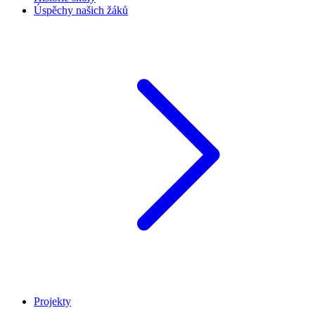
Úspěchy našich žáků
Projekty