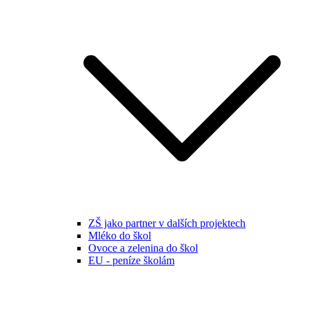
ZŠ jako partner v dalších projektech
Mléko do škol
Ovoce a zelenina do škol
EU - peníze školám