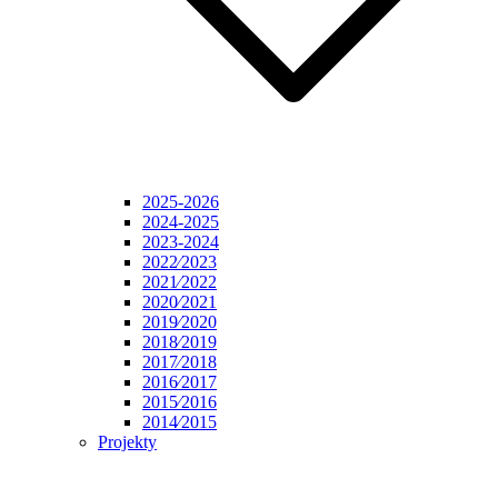
2025-2026
2024-2025
2023-2024
2022⁄2023
2021⁄2022
2020⁄2021
2019⁄2020
2018⁄2019
2017⁄2018
2016⁄2017
2015⁄2016
2014⁄2015
Projekty