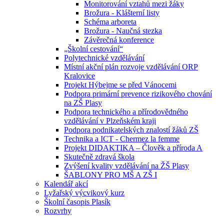
Monitorování vztahů mezi žáky
Brožura - Klášterní listy
Schéma arboreta
Brožura - Naučná stezka
Závěrečná konference
„Školní cestování“
Polytechnické vzdělávání
Místní akční plán rozvoje vzdělávání ORP
Kralovice
Projekt Hýbejme se před Vánocemi
Podpora primární prevence rizikového chování
na ZŠ Plasy
Podpora technického a přírodovědného
vzdělávání v Plzeňském kraji
Podpora podnikatelských znalostí žáků ZŠ
Technika a ICT - Chermez la femme
Projekt DIDAKTIKA – Člověk a příroda A
Skutečně zdravá škola
Zvýšení kvality vzdělávání na ŽŠ Plasy
ŠABLONY PRO MŠ A ZŠ I
Kalendář akcí
Lyžařský výcvikový kurz
Školní časopis Plasík
Rozvrhy