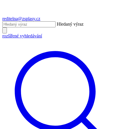
reditelna@zsplasy.cz
Hledaný výraz
rozšířené vyhledávání