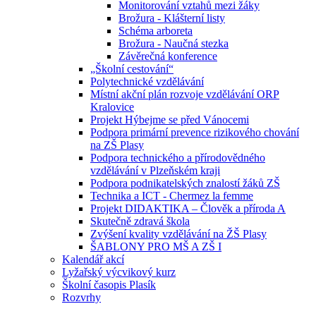
Monitorování vztahů mezi žáky
Brožura - Klášterní listy
Schéma arboreta
Brožura - Naučná stezka
Závěrečná konference
„Školní cestování“
Polytechnické vzdělávání
Místní akční plán rozvoje vzdělávání ORP
Kralovice
Projekt Hýbejme se před Vánocemi
Podpora primární prevence rizikového chování
na ZŠ Plasy
Podpora technického a přírodovědného
vzdělávání v Plzeňském kraji
Podpora podnikatelských znalostí žáků ZŠ
Technika a ICT - Chermez la femme
Projekt DIDAKTIKA – Člověk a příroda A
Skutečně zdravá škola
Zvýšení kvality vzdělávání na ŽŠ Plasy
ŠABLONY PRO MŠ A ZŠ I
Kalendář akcí
Lyžařský výcvikový kurz
Školní časopis Plasík
Rozvrhy