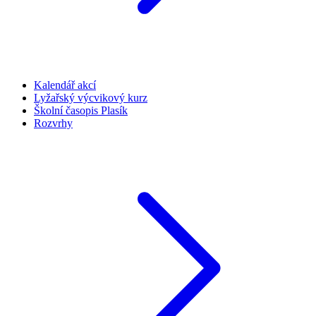
Kalendář akcí
Lyžařský výcvikový kurz
Školní časopis Plasík
Rozvrhy