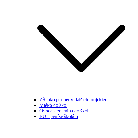
ZŠ jako partner v dalších projektech
Mléko do škol
Ovoce a zelenina do škol
EU - peníze školám