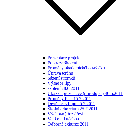
Prezentace projektu
Fotky ze školení
Proměny akademického vršíčku
Úprava terénu
Sázení stromků
Výsadba lípy
školení 28.6.2011
Ukázka prezentace (přírodopis) 30.6.2011
Proměny Plas 15.7.2011
Devět let s Lípou 5.7.2011
Školní arboretum 25.7.2011
Výchovný řez dřevin
Venkovní učebna
Odborná exkurze 2011