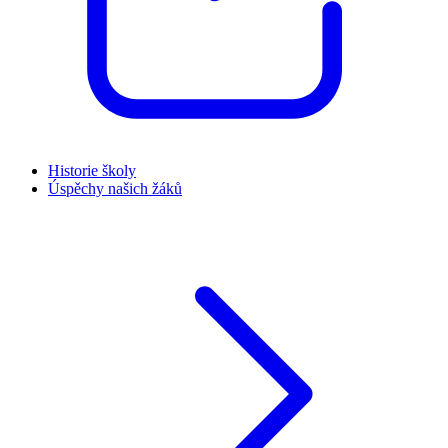
Historie školy
Úspěchy našich žáků