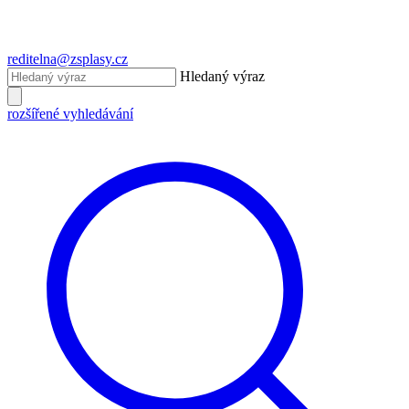
reditelna@zsplasy.cz
Hledaný výraz
rozšířené vyhledávání