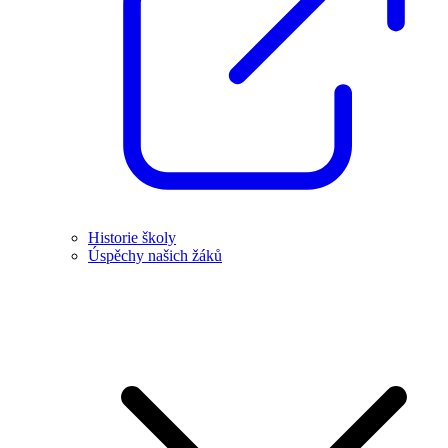
Historie školy
Úspěchy našich žáků