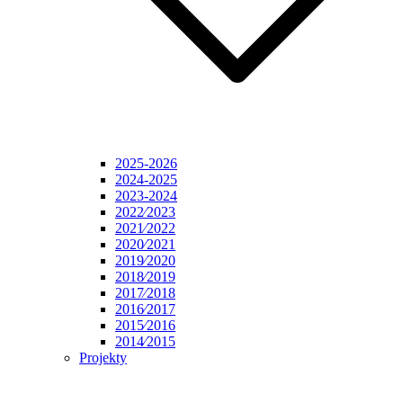
2025-2026
2024-2025
2023-2024
2022⁄2023
2021⁄2022
2020⁄2021
2019⁄2020
2018⁄2019
2017⁄2018
2016⁄2017
2015⁄2016
2014⁄2015
Projekty