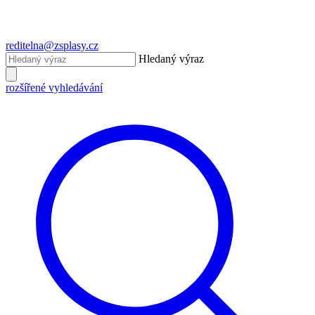
reditelna@zsplasy.cz
Hledaný výraz
rozšířené vyhledávání