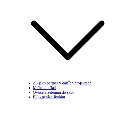
ZŠ jako partner v dalších projektech
Mléko do škol
Ovoce a zelenina do škol
EU - peníze školám