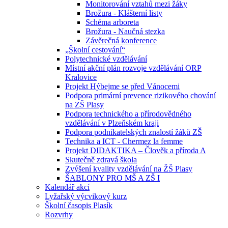
Monitorování vztahů mezi žáky
Brožura - Klášterní listy
Schéma arboreta
Brožura - Naučná stezka
Závěrečná konference
„Školní cestování“
Polytechnické vzdělávání
Místní akční plán rozvoje vzdělávání ORP
Kralovice
Projekt Hýbejme se před Vánocemi
Podpora primární prevence rizikového chování
na ZŠ Plasy
Podpora technického a přírodovědného
vzdělávání v Plzeňském kraji
Podpora podnikatelských znalostí žáků ZŠ
Technika a ICT - Chermez la femme
Projekt DIDAKTIKA – Člověk a příroda A
Skutečně zdravá škola
Zvýšení kvality vzdělávání na ŽŠ Plasy
ŠABLONY PRO MŠ A ZŠ I
Kalendář akcí
Lyžařský výcvikový kurz
Školní časopis Plasík
Rozvrhy