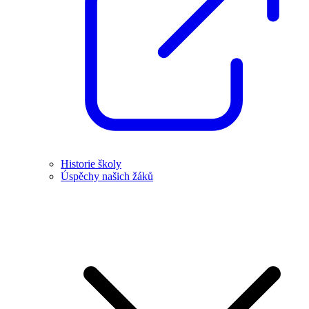
Historie školy
Úspěchy našich žáků