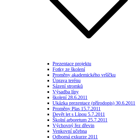
Prezentace projektu
Fotky ze školení
Proměny akademického vršíčku
Úprava terénu
Sázení stromků
Výsadba lípy
školení 28.6.2011
Ukázka prezentace (přírodopis) 30.6.2011
Proměny Plas 15.7.2011
Devět let s Lípou 5.7.2011
Školní arboretum 25.7.2011
Výchovný řez dřevin
Venkovní učebna
Odborná exkurze 2011