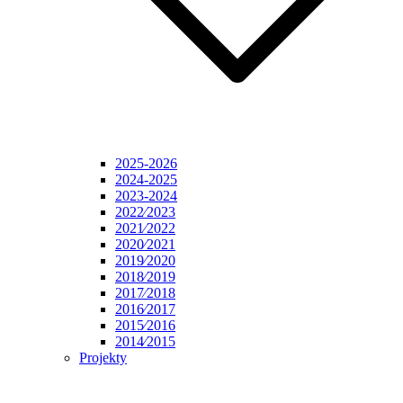
2025-2026
2024-2025
2023-2024
2022⁄2023
2021⁄2022
2020⁄2021
2019⁄2020
2018⁄2019
2017⁄2018
2016⁄2017
2015⁄2016
2014⁄2015
Projekty